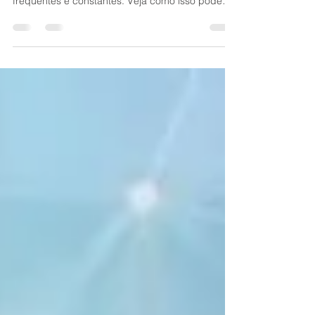
Estamos vivendo dias intensos onde as
mudanças bruscas de temperatura tem sido
frequentes e constantes. Veja como isso pode
impactar...