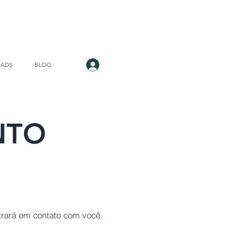
Login
ADS
BLOG
NTO
trará em contato com você.