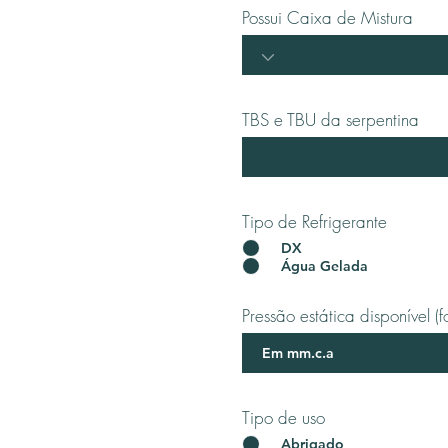
Possui Caixa de Mistura
TBS e TBU da serpentina
Tipo de Refrigerante
*
DX
Água Gelada
Pressão estática disponível 
Tipo de uso
*
Abrigado