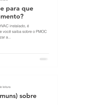
e para que
umento?
HVAC instalado, é
ue você saiba sobre o PMOC
ar a...
e leitura
omuns) sobre