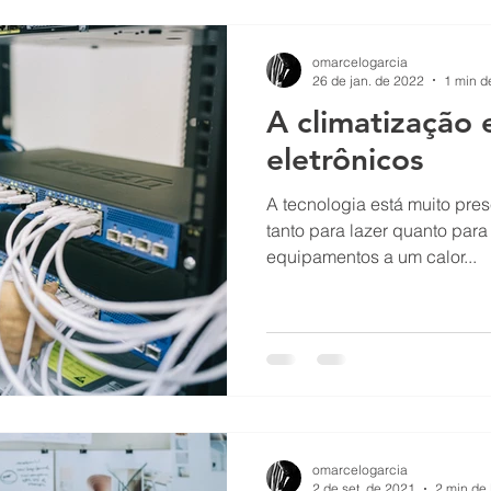
omarcelogarcia
26 de jan. de 2022
1 min de
A climatização 
eletrônicos
A tecnologia está muito pres
tanto para lazer quanto para
equipamentos a um calor...
omarcelogarcia
2 de set. de 2021
2 min de 