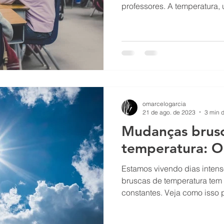
professores. A temperatura, 
omarcelogarcia
21 de ago. de 2023
3 min d
Mudanças brus
temperatura: O
Estamos vivendo dias inte
bruscas de temperatura tem 
constantes. Veja como isso p