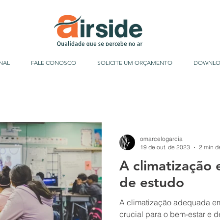
NAL
FALE CONOSCO
SOLICITE UM ORÇAMENTO
DOWNLO
omarcelogarcia
19 de out. de 2023
2 min de
A climatização
de estudo
A climatização adequada e
crucial para o bem-estar e