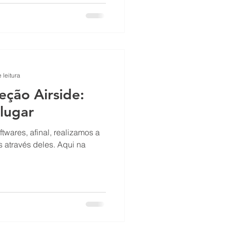
 leitura
eção Airside:
lugar
wares, afinal, realizamos a
s através deles. Aqui na