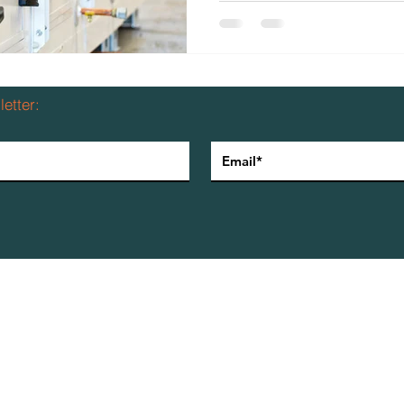
produtos para Climatização LTDA.
etter:
Política de privacidade
2026 Airside Indústria e Comércio de produtos para Climatização