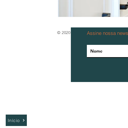
© 2020 por Airside Ind. e Com. de 
Assine nossa newsl
Início