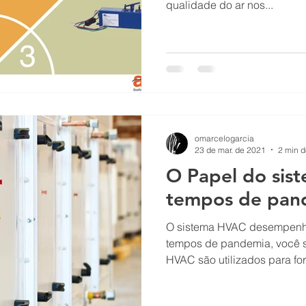
qualidade do ar nos...
omarcelogarcia
23 de mar. de 2021
2 min d
O Papel do si
tempos de pan
O sistema HVAC desempenh
tempos de pandemia, você s
HVAC são utilizados para for