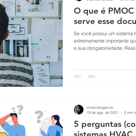
O que é PMOC 
serve esse doc
Se você possui um sistema 
extremamente importante q
e sua obrigatoriedade. Realiz
omarcelogarcia
19 de ago. de 2021
2 min d
5 perguntas (c
sistemas HVAC