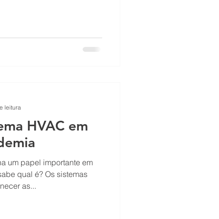
e leitura
stema HVAC em
demia
a um papel importante em
abe qual é? Os sistemas
necer as...