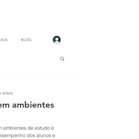
Login
ADS
BLOG
 leitura
 em ambientes
m ambientes de estudo é
 desempenho dos alunos e