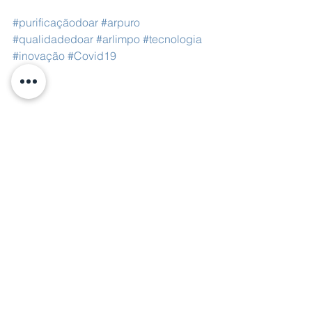
#purificaçãodoar
#arpuro
#qualidadedoar
#arlimpo
#tecnologia
#inovação
#Covid19
Ver tudo
Posts recentes