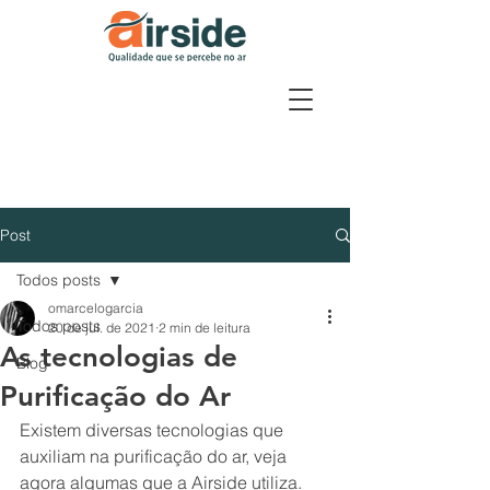
Post
Todos posts
omarcelogarcia
Todos posts
20 de jul. de 2021
2 min de leitura
As tecnologias de
Blog
Purificação do Ar
Existem diversas tecnologias que 
auxiliam na purificação do ar, veja 
agora algumas que a Airside utiliza.