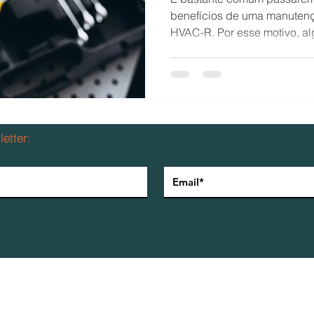
benefícios de uma manutenç
HVAC-R. Por esse motivo, al
produtos para Climatização LTDA.
etter:
Política de privacidade
2026 Airside Indústria e Comércio de produtos para Climatização