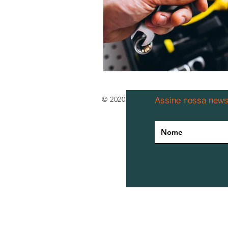
© 2020 por Airside Ind. e Com. de 
Assine nossa newsl