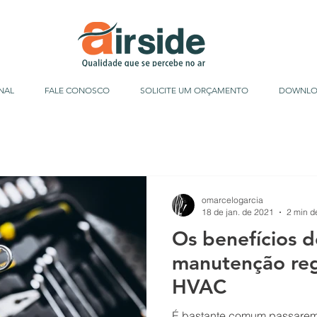
NAL
FALE CONOSCO
SOLICITE UM ORÇAMENTO
DOWNLO
omarcelogarcia
18 de jan. de 2021
2 min de
Os benefícios 
manutenção reg
HVAC
É bastante comum passarem 