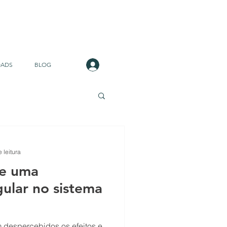
Login
ADS
BLOG
 leitura
de uma
ular no sistema
despercebidos os efeitos e