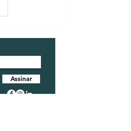
 o excesso de
ade no ambiente
udica a saúde humana.
Assinar