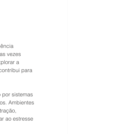
ência 
tas vezes 
plorar a 
ontribui para 
 por sistemas 
ios. Ambientes 
tração, 
r ao estresse 