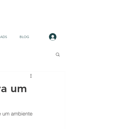
Login
ADS
BLOG
ra um
e um ambiente 