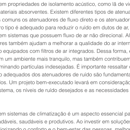
em propriedades de isolamento acústico, como lã de v
ateriais absorventes. Existem diferentes tipos de atenu
s comuns os atenuadores de fluxo direto e os atenuador
ro tipo é adequado para reduzir o ruído em dutos de ar,
 em sistemas que possuem fluxo de ar não direcional. A
ores também ajudam a melhorar a qualidade do ar inter
 equipados com filtros de ar integrados. Dessa forma, 
m um ambiente mais tranquilo, mas também contribuem
liminando partículas indesejadas. É importante ressaltar
 adequados dos atenuadores de ruído são fundamentai
dos. Um projeto bem-executado levará em consideração
istema, os níveis de ruído desejados e as necessidades
em sistemas de climatização é um aspecto essencial par
dáveis, saudáveis e produtivos. Ao investir em soluçõe
riorizando o conforto e o bem-estar das pessoas, melho