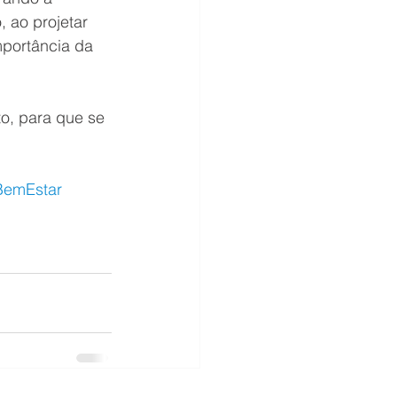
 ao projetar 
mportância da 
to, para que se 
BemEstar