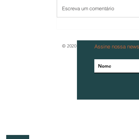
Escreva um comentário
Climatização Industrial: Um
panorama geral
© 2020 por Airside Ind. e Com. de 
Assine nossa newsl