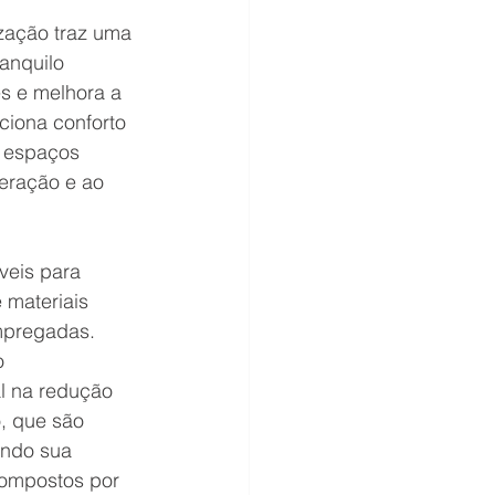
zação traz uma 
anquilo 
es e melhora a 
ciona conforto 
m espaços 
eração e ao 
veis para 
 materiais 
mpregadas. 
o 
 na redução 
, que são 
indo sua 
compostos por 