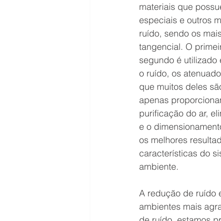
materiais que possu
especiais e outros m
ruído, sendo os mai
tangencial. O primei
segundo é utilizado
o ruído, os atenuad
que muitos deles são
apenas proporciona
purificação do ar, e
e o dimensionamento
os melhores resulta
características do s
ambiente.
A redução de ruído 
ambientes mais agra
de ruído, estamos p