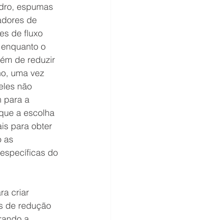
idro, espumas 
adores de 
es de fluxo 
 enquanto o 
lém de reduzir 
no, uma vez 
eles não 
 para a 
 que a escolha 
s para obter 
 as 
 específicas do 
a criar 
s de redução 
rando a 