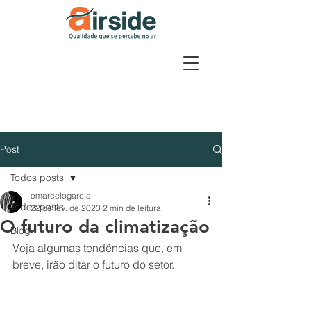
Post
Todos posts
omarcelogarcia
Todos posts
22 de fev. de 2023
2 min de leitura
O futuro da climatização
Blog
Veja algumas tendências que, em 
breve, irão ditar o futuro do setor.