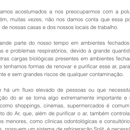
stamos acostumados a nos preocuparmos com a polu
orém, muitas vezes, não nos damos conta que essa p
o de nossas casas e dos nossos locais de trabalho.
nde parte do nosso tempo em ambientes fechados,
ias e problemas respiratórios, devido à grande quantid
outras cargas biológicas presentes em ambientes fechad
e tenhamos formas de renovar e purificar esse ar, par
ente e sem grandes riscos de qualquer contaminação.
 há um fluxo elevado de pessoas ou que necessit
ação do ar se torna algo extremamente importante e 
 como shoppings, cinemas, supermercados é comum
to do Ar, que, além de purificar o ar, também controla
 menores, como clínicas odontológicas e consultório
s, possuem um sistema de refrigeração Split, é necessá