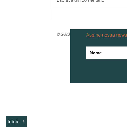
Climatização Industrial: Um
panorama geral
© 2020 por Airside Ind. e Com. de 
Assine nossa newsl
Início