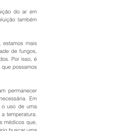
ição do ar em 
oluição também 
 estamos mais 
ade de fungos, 
os. Por isso, é 
a que possamos 
am permanecer 
necessária. Em 
 o uso de uma 
 a temperatura. 
s médicos que, 
rio buscar uma 