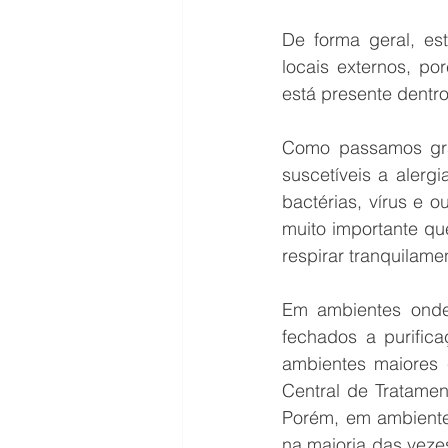
De forma geral, e
locais externos, p
está presente dentr
Como passamos gra
suscetíveis a alerg
bactérias, vírus e 
muito importante qu
respirar tranquilam
Em ambientes onde
fechados a purific
ambientes maiores
Central de Tratamen
Porém, em ambientes
na maioria das veze