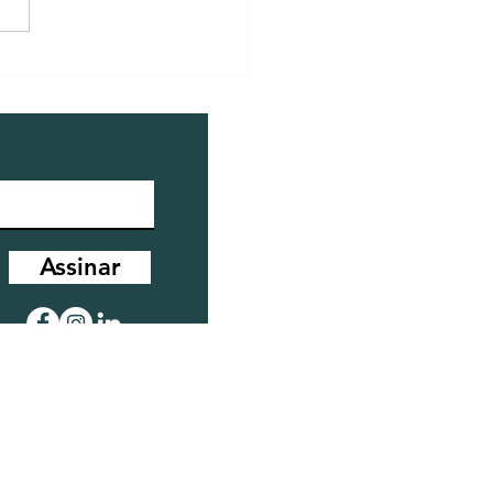
 o excesso de
ade no ambiente
udica a saúde humana.
Assinar