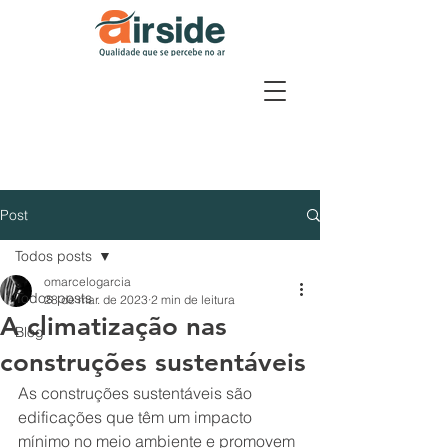
Post
Todos posts
omarcelogarcia
Todos posts
28 de mar. de 2023
2 min de leitura
A climatização nas
Blog
construções sustentáveis
As construções sustentáveis são 
edificações que têm um impacto 
mínimo no meio ambiente e promovem 