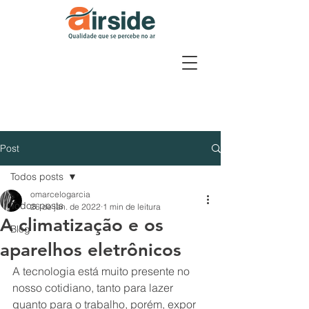
Post
Todos posts
omarcelogarcia
Todos posts
26 de jan. de 2022
1 min de leitura
A climatização e os
Blog
aparelhos eletrônicos
A tecnologia está muito presente no 
nosso cotidiano, tanto para lazer 
quanto para o trabalho, porém, expor 